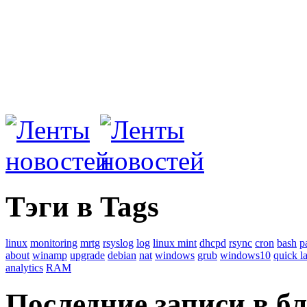
Тэги в Tags
linux
monitoring
mrtg
rsyslog
log
linux mint
dhcpd
rsync
cron
bash
p
about
winamp
upgrade
debian
nat
windows
grub
windows10
quick l
analytics
RAM
Последние записи в б