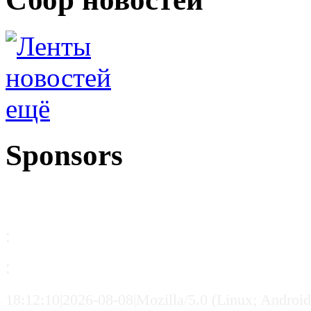
ещё
Sponsors
:
:
18:12:10|2026-08-08|Mozilla/5.0 (Linux; Andro