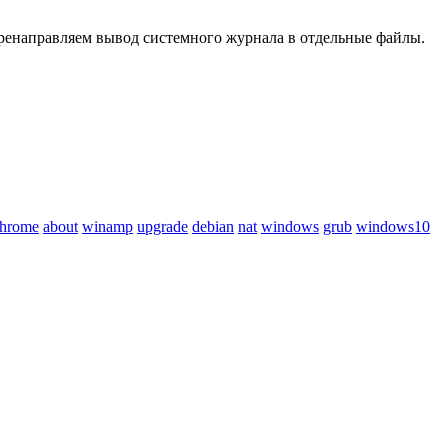
перенаправляем вывод системного журнала в отдельные файлы.
chrome
about
winamp
upgrade
debian
nat
windows
grub
windows10