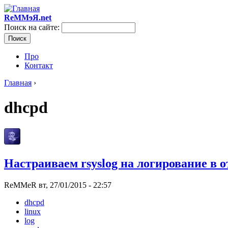
ReMMɘЯ.net
Поиск на сайте:
Про
Контакт
Главная
›
dhcpd
Настраиваем rsyslog на логирование в
ReMMeR вт, 27/01/2015 - 22:57
dhcpd
linux
log