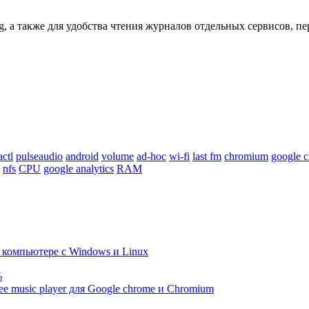
og, а также для удобства чтения журналов отдельных сервисов, 
actl
pulseaudio
android
volume
ad-hoc
wi-fi
last fm
chromium
google 
nfs
CPU
google analytics
RAM
компьютере с Windows и Linux
%
ree music player для Google chrome и Chromium