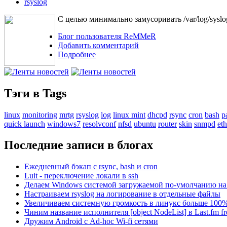
rsyslog
С целью минимально замусоривать /var/log/sysl
Блог пользователя ReMMeR
Добавить комментарий
Подробнее
Тэги в Tags
linux
monitoring
mrtg
rsyslog
log
linux mint
dhcpd
rsync
cron
bash
p
quick launch
windows7
resolvconf
nfsd
ubuntu
router
skin
snmpd
eth
Последние записи в блогах
Ежедневный бэкап с rsync, bash и cron
Luit - переключение локали в ssh
Делаем Windows системой загружаемой по-умолчанию на 
Настраиваем rsyslog на логирование в отдельные файлы
Увеличиваем системную громкость в линукс больше 100
Чиним название исполнителя [object NodeList] в Last.fm f
Дружим Android с Ad-hoc Wi-fi сетями