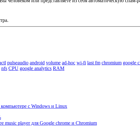
Этот вопрос задается для того, чтобы выяснить, являетесь ли Вы человеком или представляете из себя автоматическую
тра.
actl
pulseaudio
android
volume
ad-hoc
wi-fi
last fm
chromium
google 
nfs
CPU
google analytics
RAM
компьютере с Windows и Linux
%
ree music player для Google chrome и Chromium