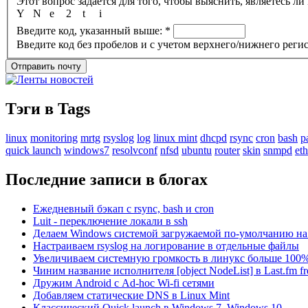
Y
N
e
2
t
i
Введите код, указанный выше:
*
Введите код без пробелов и с учетом верхнего/нижнего регис
Тэги в Tags
linux
monitoring
mrtg
rsyslog
log
linux mint
dhcpd
rsync
cron
bash
p
quick launch
windows7
resolvconf
nfsd
ubuntu
router
skin
snmpd
eth
Последние записи в блогах
Ежедневный бэкап с rsync, bash и cron
Luit - переключение локали в ssh
Делаем Windows системой загружаемой по-умолчанию на 
Настраиваем rsyslog на логирование в отдельные файлы
Увеличиваем системную громкость в линукс больше 100
Чиним название исполнителя [object NodeList] в Last.fm f
Дружим Android с Ad-hoc Wi-fi сетями
Добавляем статические DNS в Linux Mint
Классический Quick launch в Windows 7, Windows 10