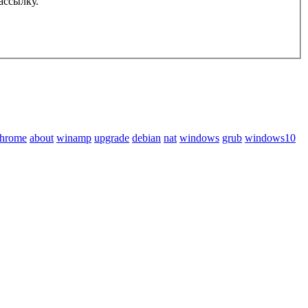
 спам-рассылку.
chrome
about
winamp
upgrade
debian
nat
windows
grub
windows10