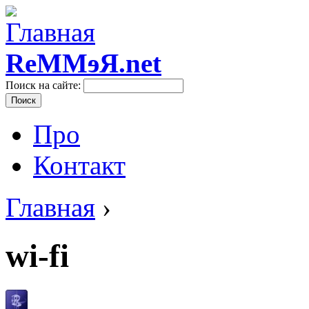
ReMMɘЯ.net
Поиск на сайте:
Про
Контакт
Главная
›
wi-fi