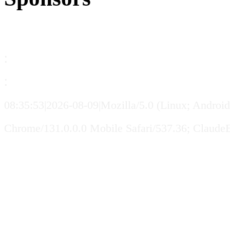
:
:
08:35:53|2026-08-09|Mozilla/5.0 (Linux; Andro
Chrome/131.0.0.0 Mobile Safari/537.36; Claude