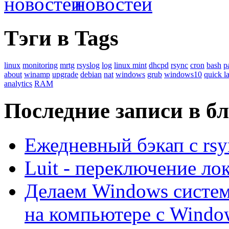
Тэги в Tags
linux
monitoring
mrtg
rsyslog
log
linux mint
dhcpd
rsync
cron
bash
p
about
winamp
upgrade
debian
nat
windows
grub
windows10
quick l
analytics
RAM
Последние записи в б
Ежедневный бэкап с rsyn
Luit - переключение лок
Делаем Windows систе
на компьютере с Windo