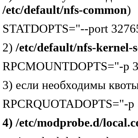
/etc/default/nfs-common
)
STATDOPTS="--port 32765 
2)
/etc/default/nfs-kernel-
RPCMOUNTDOPTS="-p 3
3) если необходимы квот
RPCRQUOTADOPTS="-p 
4) /etc/modprobe.d/local.c