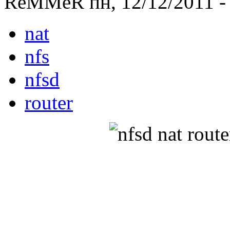
ReMMeR пн, 12/12/2011 -
nat
nfs
nfsd
router