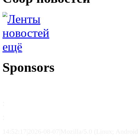
ещё
Sponsors
:
:
14:52:17|2026-08-07|Mozilla/5.0 (Linux; Andro