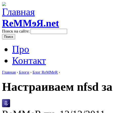
ReMMɘЯ.net
Поиск на сайте:
Про
Контакт
Главная
›
Блоги
›
Блог ReMMeR
›
Настраиваем nfsd за