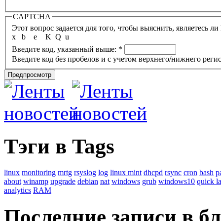
CAPTCHA
x
b
e
K
Q
u
Введите код, указанный выше:
*
Введите код без пробелов и с учетом верхнего/нижнего регис
Тэги в Tags
linux
monitoring
mrtg
rsyslog
log
linux mint
dhcpd
rsync
cron
bash
p
about
winamp
upgrade
debian
nat
windows
grub
windows10
quick l
analytics
RAM
Последние записи в б