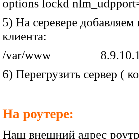
options lockd nlm_udppor
5) На серевере добавляем
клиента:
/var/www 8.9.10.11(r
6) Перегрузить сервер ( ко
На роутере:
Наш внешний адрес роутр